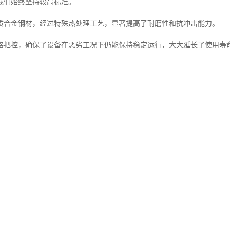
我们始终坚持较高标准。
质合金钢材，经过特殊热处理工艺，显著提高了耐磨性和抗冲击能力。
格把控，确保了设备在恶劣工况下仍能保持稳定运行，大大延长了使用寿
使用体验
优秀的设备不仅要性能出众，更要便于操作和维护。
从用户角度出发，对粉碎机进行了全方位的人性化设计。
设计理念，使得日常维护更加简便快捷。
便捷的检修通道，大大减少了停机时间。
以实时监控设备运行状态，及时预警可能出现的故障，帮助操作人员提前