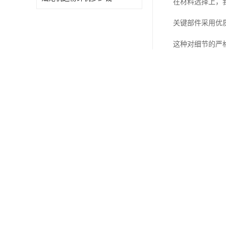
在材料选择上，
关键部件采用优
这种对细节的严
智能设计，提升
我们始终相信，
我们的研发团队
设备采用模块化
重要部件均设有
智能控制系统可