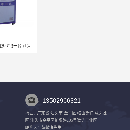
SCY-05W 冷水机多少钱一台 汕头特区震龙塑料机械公司
13502966321
地址：广东省 汕头市 金平区 岐山街道 陇头社
区 汕头市金平区护堤路206号陇头工业区
联系人：黄馨锐
先生