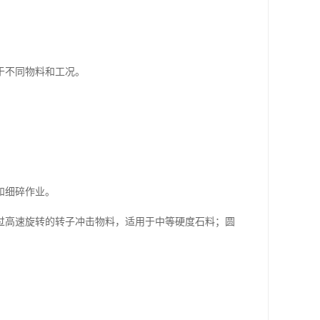
。
于不同物料和工况。
和细碎作业。
过高速旋转的转子冲击物料，适用于中等硬度石料；圆